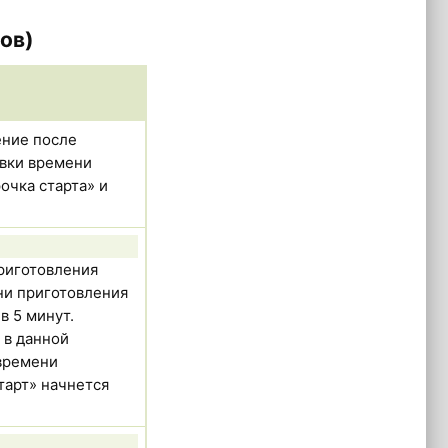
ов)
ение после
овки времени
очка старта» и
риготовления
ни приготовления
в 5 минут.
 в данной
времени
тарт» начнется