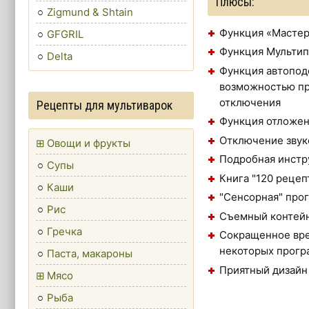
Плюсы:
Zigmund & Shtain
Функция «Мастер
GFGRIL
Функция Мультип
Delta
Функция автоподо
возможностью пр
отключения
Рецепты для мультиварок
Функция отложен
Отключение звук
Овощи и фрукты
Подробная инстр
Супы
Книга "120 рецеп
Каши
"Сенсорная" про
Рис
Съемный контейн
Гречка
Сокращенное вре
некоторых прогр
Паста, макароны
Приятный дизайн
Мясо
Рыба