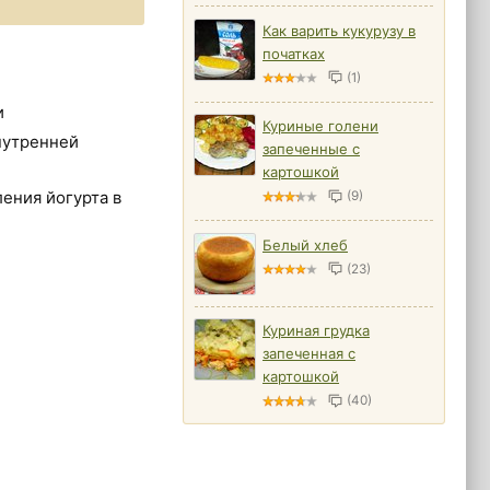
Как варить кукурузу в
початках
(1)
и
Куриные голени
нутренней
запеченные с
картошкой
ения йогурта в
(9)
Белый хлеб
(23)
Куриная грудка
запеченная с
картошкой
(40)