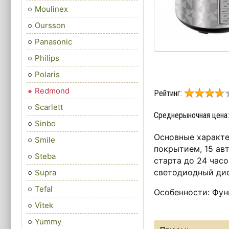
Moulinex
Oursson
Panasonic
Philips
Polaris
Redmond
Рейтинг:
Scarlett
Среднерыночная цена
Sinbo
Основные характе
Smile
покрытием, 15 ав
Steba
старта до 24 час
светодиодный дис
Supra
Tefal
Особенности: Фун
Vitek
Yummy