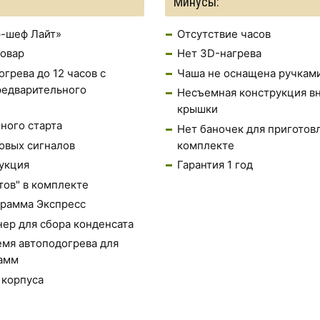
Минусы:
-шеф Лайт»
Отсутствие часов
овар
Нет 3D-нагрева
грева до 12 часов с
Чаша не оснащена ручкам
едварительного
Несъемная конструкция в
крышки
ного старта
Нет баночек для приготовл
овых сигналов
комплекте
укция
Гарантия 1 год
тов" в комплекте
грамма Экспресс
ер для сбора конденсата
мя автоподогрева для
амм
 корпуса