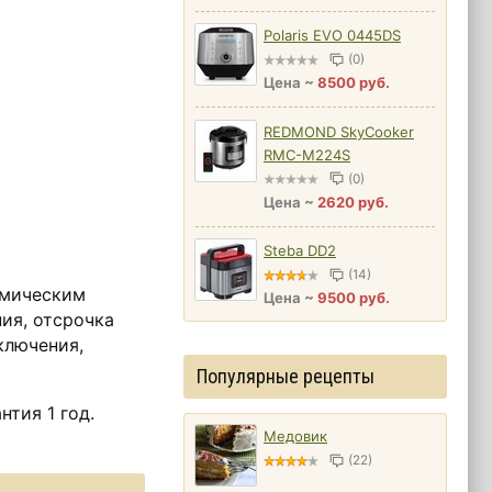
Polaris EVO 0445DS
(0)
Цена ~
8500 руб.
REDMOND SkyCooker
RMC-M224S
(0)
Цена ~
2620 руб.
Steba DD2
(14)
амическим
Цена ~
9500 руб.
ия, отсрочка
ключения,
Популярные рецепты
тия 1 год.
Медовик
(22)