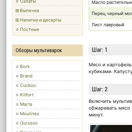
Салаты
Масло растительн
Выпечка
Перец черный мо
Напитки и десерты
Лист лавровый
Постные
Шаг:
1
Обзоры мультиварок
Мясо и картофель
Bork
кубиками. Капуст
Brand
Cuckoo
Шаг:
2
Kitfort
Включить мультив
Marta
обжаривать мясо 
Moulinex
минут.
Oursson