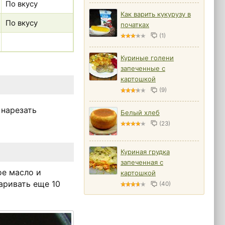
По вкусу
Как варить кукурузу в
По вкусу
початках
(1)
Куриные голени
запеченные с
картошкой
(9)
 нарезать
Белый хлеб
(23)
Куриная грудка
запеченная с
ое масло и
картошкой
аривать еще 10
(40)