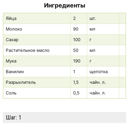
Ингредиенты
Яйца
2
шт.
Молоко
90
мл
Сахар
100
г
Растительное масло
50
мл
Мука
190
г
Ванилин
1
щепотка
Разрыхлитель
1,5
чайн. л.
Соль
0,5
чайн. л.
Шаг:
1