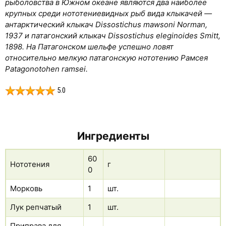
рыболовства в Южном океане являются два наиболее
крупных среди нототениевидных рыб вида клыкачей —
антарктический клыкач Dissostichus mawsoni Norman,
1937 и патагонский клыкач Dissostichus eleginoides Smitt,
1898. На Патагонском шельфе успешно ловят
относительно мелкую патагонскую нототению Рамсея
Patagonotohen ramsei.
5.0
Ингредиенты
60
Нототения
г
0
Морковь
1
шт.
Лук репчатый
1
шт.
Приправа для