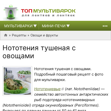
МУЛЬТИВАРКИ
МИНИ-ПЕЧИ
Рецепты
Овощи и фрукты
Нототения тушеная с
овощами
Нототения тушеная с овощами.
Подробный пошаговый рецепт с фото
для мультиварки.
Нототениевые
(лат. Nototheniidae) —
семейство автохтонных антарктических
рыб подотряда нототениевидных
(Notothenioidei) отряда окунеобразных (Perciformes).
Включает по разным данным от 50 до 61 вида,