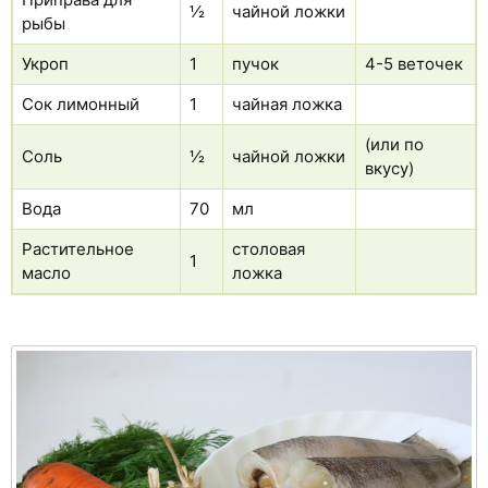
½
чайной ложки
рыбы
Укроп
1
пучок
4-5 веточек
Сок лимонный
1
чайная ложка
(или по
Соль
½
чайной ложки
вкусу)
Вода
70
мл
Растительное
столовая
1
масло
ложка