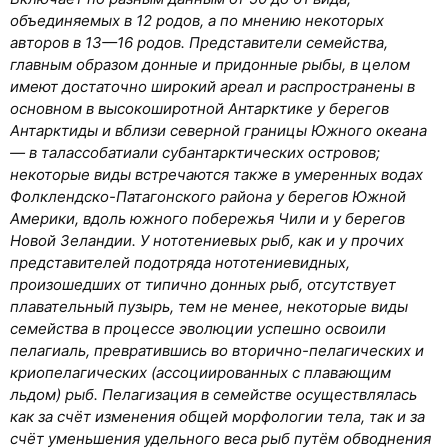
объединяемых в 12 родов, а по мнению некоторых
авторов в 13—16 родов. Представители семейства,
главным образом донные и придонные рыбы, в целом
имеют достаточно широкий ареал и распространены в
основном в высокоширотной Антарктике у берегов
Антарктиды и вблизи северной границы Южного океана
— в талассобатиали субантарктических островов;
некоторые виды встречаются также в умеренных водах
Фолклендско-Патагонского района у берегов Южной
Америки, вдоль южного побережья Чили и у берегов
Новой Зеландии. У нототениевых рыб, как и у прочих
представителей подотряда нототениевидных,
произошедших от типично донных рыб, отсутствует
плавательный пузырь, тем не менее, некоторые виды
семейства в процессе эволюции успешно освоили
пелагиаль, превратившись во вторично-пелагических и
криопелагических (ассоциированных с плавающим
льдом) рыб. Пелагизация в семействе осуществлялась
как за счёт изменения общей морфологии тела, так и за
счёт уменьшения удельного веса рыб путём обводнения