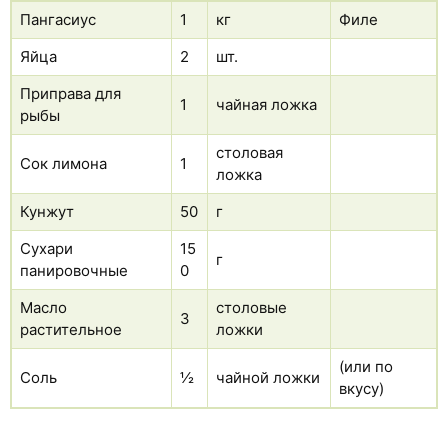
Пангасиус
1
кг
Филе
Яйца
2
шт.
Приправа для
1
чайная ложка
рыбы
столовая
Сок лимона
1
ложка
Кунжут
50
г
Сухари
15
г
панировочные
0
Масло
столовые
3
растительное
ложки
(или по
Соль
½
чайной ложки
вкусу)