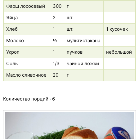
Фарш лососевый
300
г
Яйца
2
шт.
Хлеб
1
шт.
1 кусочек
Молоко
½
мультистакана
Укроп
1
пучков
небольшой
Соль
1/3
чайной ложки
Масло сливочное
20
г
Количество порций : 6