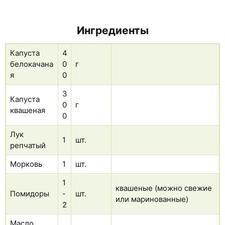
Ингредиенты
Капуста
4
белокачана
0
г
я
0
3
Капуста
0
г
квашеная
0
Лук
1
шт.
репчатый
Морковь
1
шт.
1
квашеные (можно свежие
Помидоры
-
шт.
или маринованные)
2
Масло