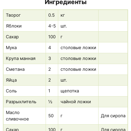
Ингредиенты
Творог
0.5
кг
Яблоки
4-5
шт.
Сахар
100
г
Мука
4
столовые ложки
Крупа манная
3
столовые ложки
Сметана
2
столовые ложки
Яйца
2
шт.
Соль
1
щепотка
Разрыхлитель
½
чайной ложки
Масло
50
г
Для сиропа
сливочное
Сахар
100
г
Для сиропа