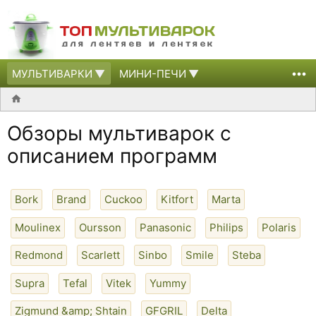
МУЛЬТИВАРКИ
МИНИ-ПЕЧИ
Обзоры мультиварок с
описанием программ
Bork
Brand
Cuckoo
Kitfort
Marta
Moulinex
Oursson
Panasonic
Philips
Polaris
Redmond
Scarlett
Sinbo
Smile
Steba
Supra
Tefal
Vitek
Yummy
Zigmund &amp; Shtain
GFGRIL
Delta